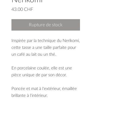
Prix
43.00 CHF
Rupture de stock
Inspirée par la technique du Nerikomi,
cette tasse a une taille parfaite pour
un café au lait ou un thé.
En porcelaine coulée, elle est une
pièce unique de par son décor.
Poncée et mat à l'extérieur, émaillée
brillante à l'intérieur.
capacité 210 ml
diamètre 84 mm
hauteur 72 mm