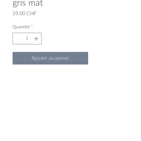
gris mat
Prix
59.00 CHF
Quantité
*
Ajouter au panier
boucles d'oreilles en porcelaine
teintée
monture et anneau en argent 925
2.6 cm / 4.5 cm