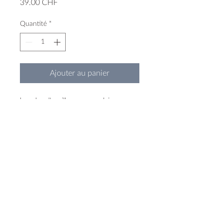
Prix
39.00 CHF
Quantité
*
Ajouter au panier
boucles d'oreilles en porcelaine
teintée
monture et anneau en argent 925
1,7 cm de diamètre