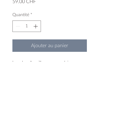
Prix
59.00 CHF
Quantité
*
Ajouter au panier
boucles d'oreilles en porcelaine
teintée
monture et anneau en argent 925
3cm / 2,2cm