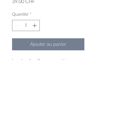
Prix
39.00 CHF
Quantité
*
Ajouter au panier
boucles d'oreilles en porcelaine
teintée
monture et anneau en argent 925
1,3 cm de diamètre