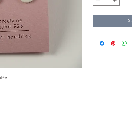
Aj
ntée