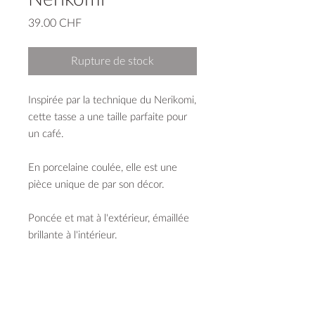
Prix
39.00 CHF
Rupture de stock
Inspirée par la technique du Nerikomi,
cette tasse a une taille parfaite pour
un café.
En porcelaine coulée, elle est une
pièce unique de par son décor.
Poncée et mat à l'extérieur, émaillée
brillante à l'intérieur.
capacité 210 ml
diamètre 84 mm
hauteur 72 mm