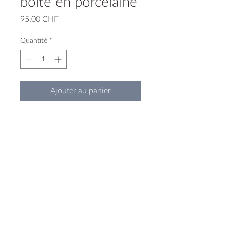
boîte en porcelaine
Prix
95.00 CHF
Quantité
*
Ajouter au panier
Boîte en porcelaine coulée avec
incrustation inspirée par la techique
du Nerikomi, pièce unique
6 cm de hauteur
13.5 cm de diamètre